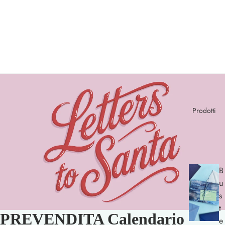
Prodotti
B
u
s
t
PREVENDITA Calendario
e