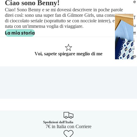
e
Ciao sono Benny!
Ciao! Sono Benny e se mi dovessi descrivere in poche parole
direi così: sono una super fan di Gilmore Girls, una consumatrice
T
di cioccolato seriale (soprattutto se con nocciole intere), e sono
u
nata con un'immensa voglia di viaggiare.
tt
La mia storia
i
i
Voi, sapete spiegare meglio di me
p
r
o
d
o
tt
i
Spedizioni dall'Italia
7€ in Italia con Corriere