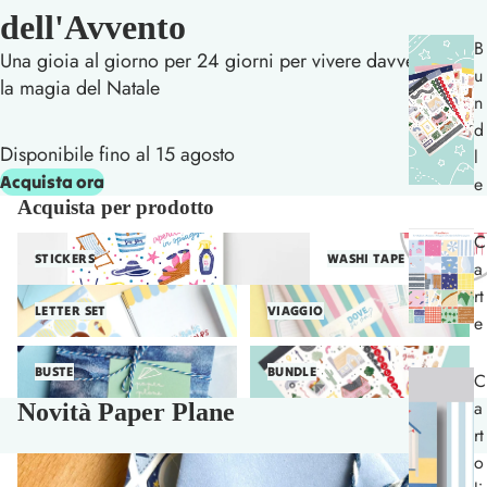
dell'Avvento
B
Una gioia al giorno per 24 giorni per vivere davvero
u
la magia del Natale
n
d
Disponibile fino al 15 agosto
l
Acquista ora
e
Acquista per prodotto
C
Stickers
Washi Tape
STICKERS
WASHI TAPE
a
rt
Letter Set
Viaggio
LETTER SET
VIAGGIO
e
Buste
Bundle
BUSTE
BUNDLE
C
a
Novità Paper Plane
rt
o