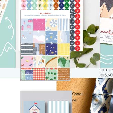
Cart
e
SET CA
€15,90
Cartoli
ne