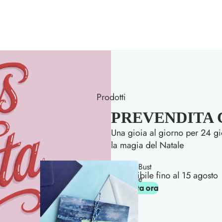
Prodotti
PREVENDITA Ca
Una gioia al giorno per 24 gi
la magia del Natale
Bust
Disponibile fino al 15 agosto
e
Acquista ora