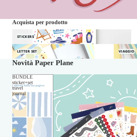
Acquista per prodotto
Stickers
STICKERS
Letter Set
Viaggio
LETTER SET
VIAGGIO
Novità Paper Plane
BUNDLE
sticker+set
travel
journal