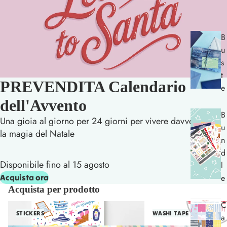
B
u
s
t
PREVENDITA Calendario
e
dell'Avvento
B
Una gioia al giorno per 24 giorni per vivere davvero
u
la magia del Natale
n
d
Disponibile fino al 15 agosto
l
Acquista ora
e
Acquista per prodotto
C
Stickers
Washi Tape
STICKERS
WASHI TAPE
a