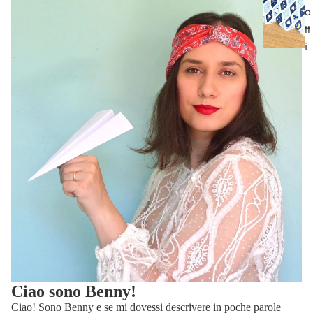
o
tt
i
Ciao sono Benny!
Ciao! Sono Benny e se mi dovessi descrivere in poche parole