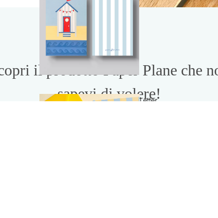
Letter
Set