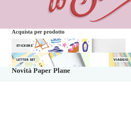
Acquista per prodotto
Stickers
STICKERS
Letter Set
Viaggio
LETTER SET
VIAGGIO
Novità Paper Plane