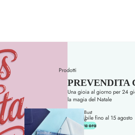
Prodotti
PREVENDITA Ca
Una gioia al giorno per 24 gi
la magia del Natale
Bust
Disponibile fino al 15 agosto
e
Acquista ora