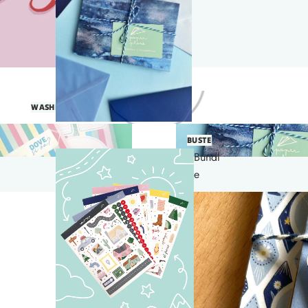
Washi Tape
WASHI TAPE
Buste
BUSTE
Bundl
e